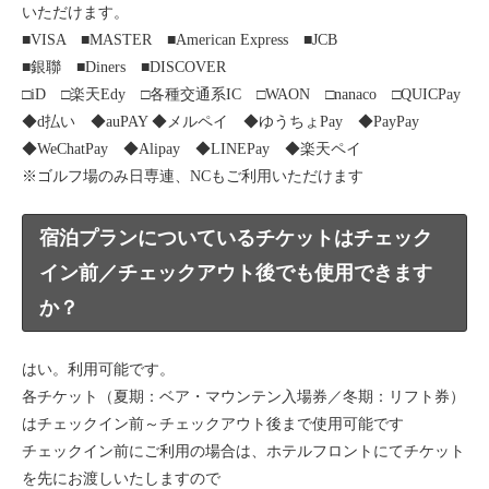
いただけます。
■VISA ■MASTER ■American Express ■JCB
■銀聯 ■Diners ■DISCOVER
□iD □楽天Edy □各種交通系IC □WAON □nanaco □QUICPay
◆d払い ◆auPAY ◆メルペイ ◆ゆうちょPay ◆PayPay
◆WeChatPay ◆Alipay ◆LINEPay ◆楽天ペイ
※ゴルフ場のみ日専連、NCもご利用いただけます
宿泊プランについているチケットはチェック
イン前／チェックアウト後でも使用できます
か？
はい。利用可能です。
各チケット（夏期：ベア・マウンテン入場券／冬期：リフト券）
はチェックイン前～チェックアウト後まで使用可能です
チェックイン前にご利用の場合は、ホテルフロントにてチケット
を先にお渡しいたしますので