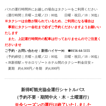
バスの運行時間外にお越しの場合はタクシーをご利用ください
（運行時間｜月曜～土曜／23：00迄 日曜・祝日／18：30迄）
※タクシーは台数が限られているため、ご利用になる場合は
事前にタクシー会社まで必ずご予約くださいますようお願いい
たします
また、上記運行時間外の配車は行っておりませんのでご注意く
ださいませ
ご予約・お問い合わせ：新得ハイヤー㈲ ☎0156-64-5155
（予約締切｜月曜～土曜／22：00迄 日曜・祝日／18：00迄）
＜JR新得駅⇔サホロリゾートホテル間のタクシー料金目安＞
夏期 約4,000円／冬期 約4,800円
新得町観光協会運行シャトルバス
（予約不要・期間中火・木・土曜運行）
※今シーズンの運行は終了いたしました