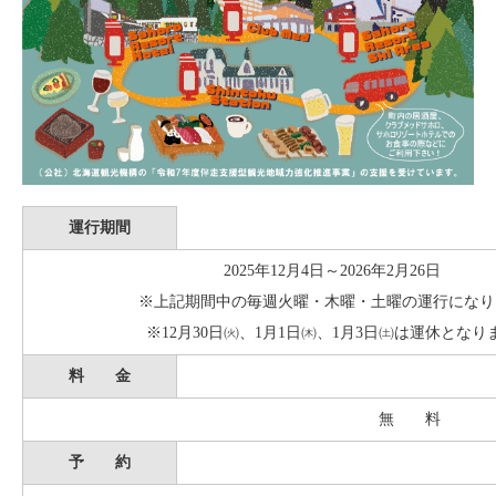
運行期間
2025年12月4日～2026年2月26日
※上記期間中の毎週火曜・木曜・土曜の運行になり
※12月30日㈫、1月1日㈭、1月3日㈯は運休となり
料 金
無 料
予 約