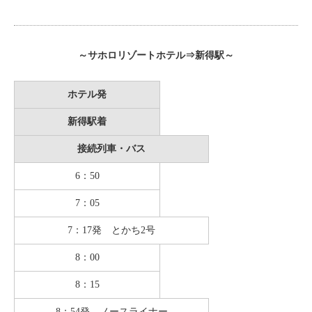
～サホロリゾートホテル⇒新得駅～
ホテル発
新得駅着
接続列車・バス
6：50
7：05
7：17発 とかち2号
8：00
8：15
8：54発 ノースライナー