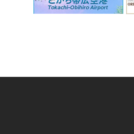
ゲ
ー
シ
ョ
ン