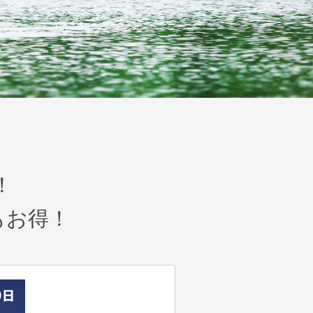
！
もお得！