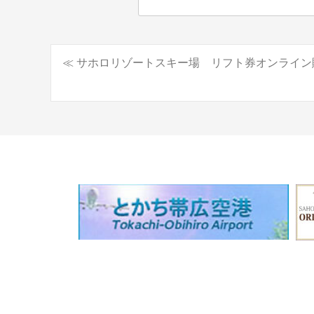
≪ サホロリゾートスキー場 リフト券オンライン
投
稿
ナ
ビ
ゲ
ー
シ