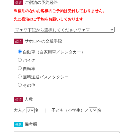
ご宿泊の予約経路
必須
※宿泊のないお客様のご予約は受付しておりません。
先に宿泊のご予約をお願いしております
サホロへの交通手段
必須
自動車（自家用車／レンタカー）
バイク
自転車
無料送迎バス／タクシー
その他
人数
必須
大人／
名 ｜ 子ども（小学生）／
名
備考欄
任意