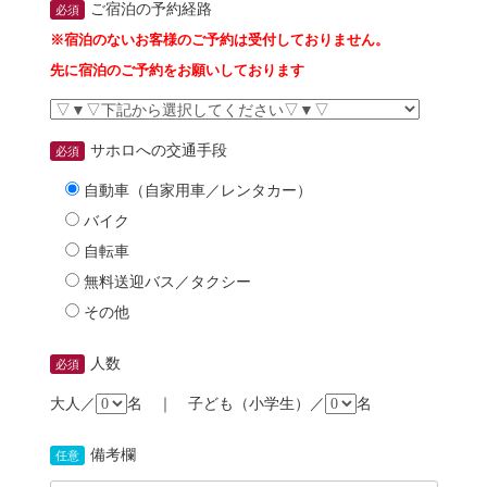
ご宿泊の予約経路
必須
※宿泊のないお客様のご予約は受付しておりません。
先に宿泊のご予約をお願いしております
サホロへの交通手段
必須
自動車（自家用車／レンタカー）
バイク
自転車
無料送迎バス／タクシー
その他
人数
必須
大人／
名 ｜ 子ども（小学生）／
名
備考欄
任意