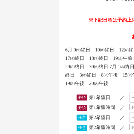
※下記日程は予約上
あ
6月 9㈫終日 10㈬終日 12
17㈬終日 18㈭終日 19㈮午
29㈪終日 30㈫終日 7月 1㈬
終日 3㈭終日 8㈫午後 15㈫午
19㈪午後 20㈫午後
第1希望日 ／
必須
第1希望時間 ／
必須
第2希望日 ／
任意
第2希望時間 ／
任意