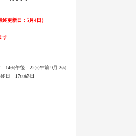
終更新日：5月4日）
ます
 14㈮午後 22㈯午前 9月 2㈬
5㈭終日 17㈯終日