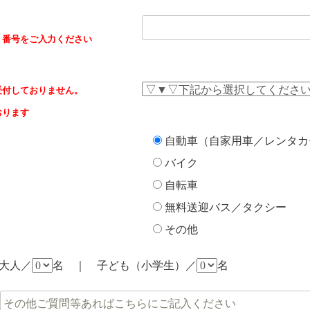
く番号をご入力ください
受付しておりません。
おります
自動車（自家用車／レンタカ
バイク
自転車
無料送迎バス／タクシー
その他
大人／
名 ｜ 子ども（小学生）／
名