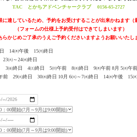
TAC とかちアドベンチャークラブ
0156-65-2727
限に達しているため、予約をお受けすることが出来かねます（最
（フォームの仕様上予約受付はできてしまいます）
らかじめご了承のうえご予約くださいますようお願いいたし
㈮終日 14㈭午後 15㈪終日
前 23㈫～24㈬終日
終日 3㈮終日 4㈯終日 5㈰午前 8㈬終日 9㈭午前 8月 5㈬午前
前 29㈫終日 30㈬終日 10月 6㈫～7㈬終日 14㈬午後 1