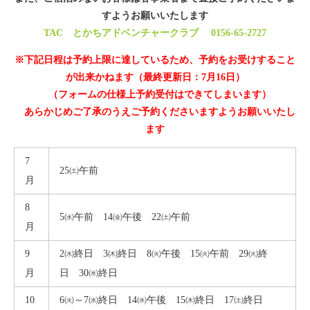
すようお願いいたします
TAC とかちアドベンチャークラブ
0156-65-2727
※下記日程は予約上限に達しているため、予約をお受けすること
が出来かねます（最終更新日：7月16日）
（フォームの仕様上予約受付はできてしまいます）
あらかじめご了承のうえご予約くださいますようお願いいたし
ます
7
25㈯午前
月
8
5㈬午前 14㈮午後 22㈯午前
月
9
2㈬終日 3㈭終日 8㈫午後 15㈫午前 29㈫終
月
日 30㈬終日
10
6㈫～7㈬終日 14㈬午後 15㈭終日 17㈯終日