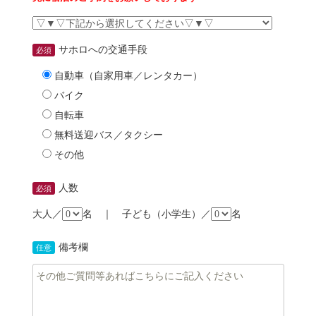
サホロへの交通手段
必須
自動車（自家用車／レンタカー）
バイク
自転車
無料送迎バス／タクシー
その他
人数
必須
大人／
名 ｜ 子ども（小学生）／
名
備考欄
任意