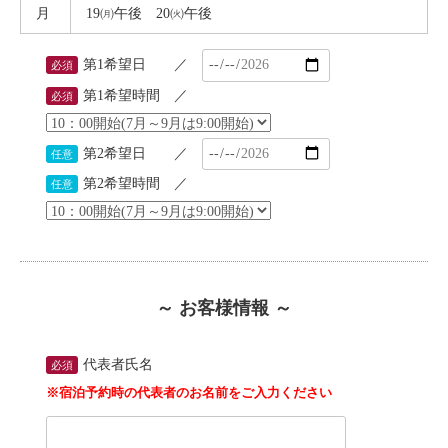
月
19㈪午後 20㈫午後
第1希望日 ／
必須
第1希望時間 ／
必須
第2希望日 ／
任意
第2希望時間 ／
任意
～ お客様情報 ～
代表者氏名
必須
※宿泊予約時の代表者のお名前をご入力ください