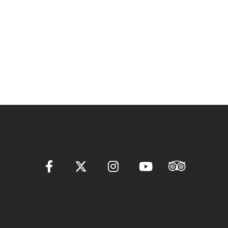
ー
シ
ョ
ン