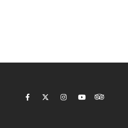
ー
シ
ョ
ン