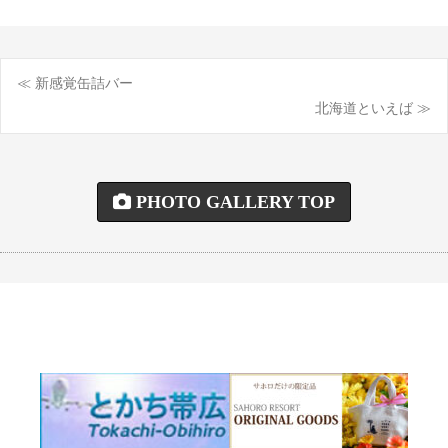
≪ 新感覚缶詰バー
投
北海道といえば ≫
稿
ナ
PHOTO GALLERY TOP
ビ
ゲ
ー
シ