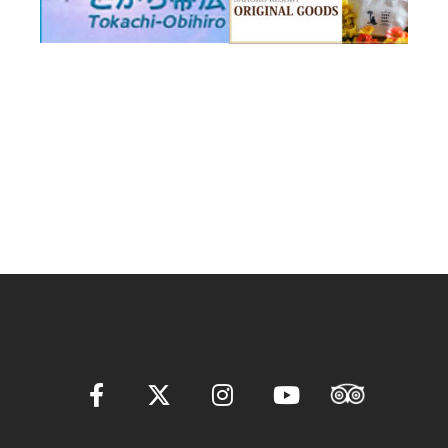
シ
ョ
ン