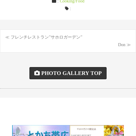
:
Cooking/Food
:
≪ フレンチレストラン”サホロガーデン”
投
Don ≫
稿
ナ
PHOTO GALLERY TOP
ビ
ゲ
ー