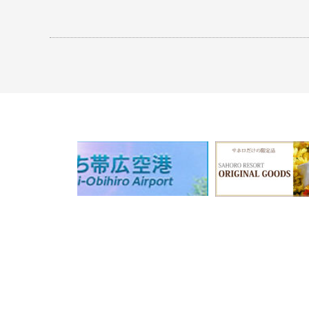
ビ
ゲ
ー
シ
ョ
ン