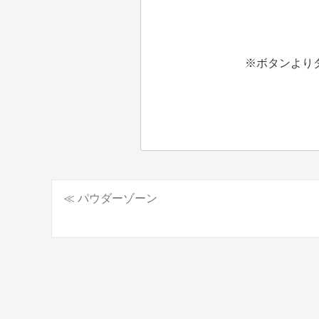
※ボタンより
≪ パウダーゾーン
投
稿
ナ