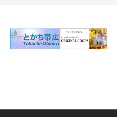
ナ
ビ
ゲ
ー
シ
ョ
ン