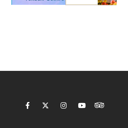
ー
シ
ョ
ン