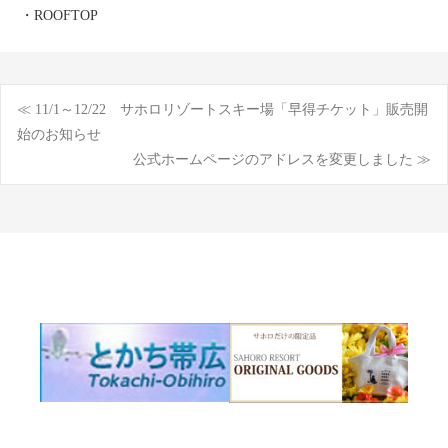
・ROOFTOP
≪ 11/1～12/22 サホロリゾートスキー場「早得チケット」販売開
投
始のお知らせ
公式ホームページのアドレスを変更しました ≫
稿
ナ
ビ
ゲ
ー
シ