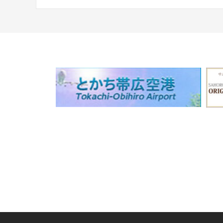
稿
ナ
ビ
ゲ
ー
シ
ョ
ン