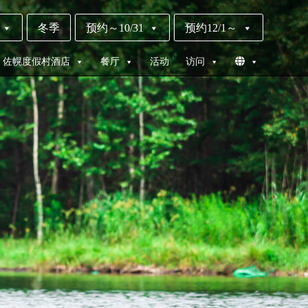
冬季
预约～10/31
预约12/1～
佐幌度假村酒店
餐厅
活动
访问