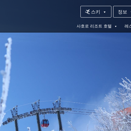
스키
정보
사호로 리조트 호텔
레