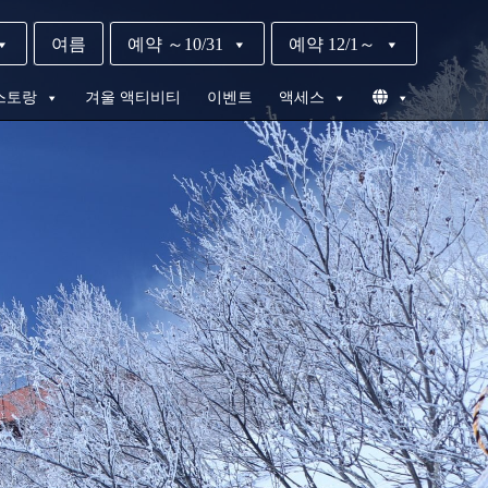
여름
예약 ～10/31
예약 12/1～
스토랑
겨울 액티비티
이벤트
액세스