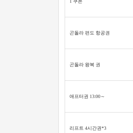
1 쿠폰
곤돌라 편도 항공권
곤돌라 왕복 권
애프터권 13:00～
리프트 4시간권*3