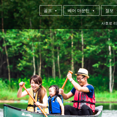
골프
베어 마운틴
정보
사호로 리