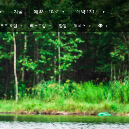
겨울
예약 ～10/31
예약 12/1～
조트 호텔
레스토랑
활동
액세스