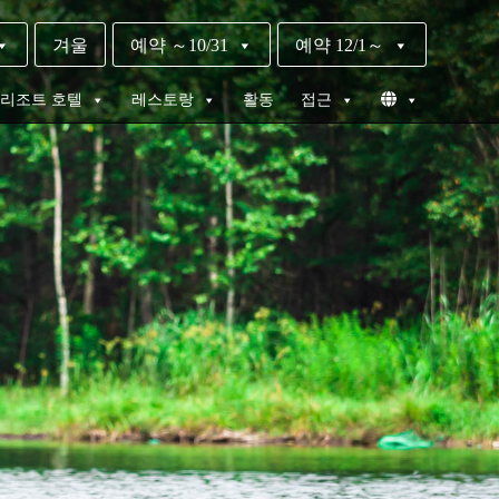
겨울
예약 ～10/31
예약 12/1～
 리조트 호텔
레스토랑
활동
접근