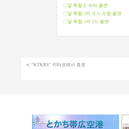
〇알 톡할소 숙박 플랜
〇알 톡할 1박 조식 포함 플랜
〇알 톡할 1박 2식 플랜
≪ "KTKRS" 키타코레사 호로
게
시
물
탐