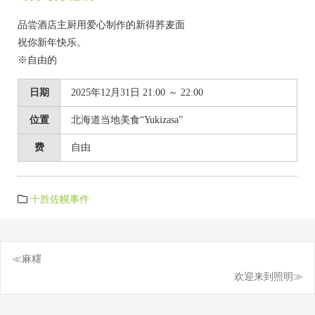
品尝酒店主厨用爱心制作的新得荞麦面
祝你新年快乐。
※自由的
日期
2025年12月31日 21:00 ～ 22:00
位置
北海道当地美食“Yukizasa”
费
自由
十胜佐幌事件
≪麻糬
文
欢迎来到照明≫
章