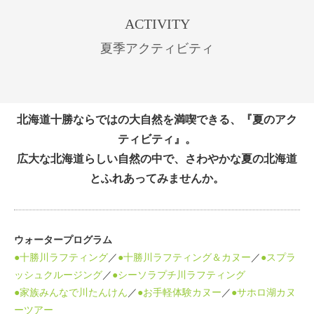
ACTIVITY
夏季アクティビティ
北海道十勝ならではの大自然を満喫できる、『夏のアク
ティビティ』。
広大な北海道らしい自然の中で、さわやかな夏の北海道
とふれあってみませんか。
ウォータープログラム
●十勝川ラフティング
／
●十勝川ラフティング＆カヌー
／
●スプラ
ッシュクルージング
／
●シーソラプチ川ラフティング
●家族みんなで川たんけん
／
●お手軽体験カヌー
／
●サホロ湖カヌ
ーツアー